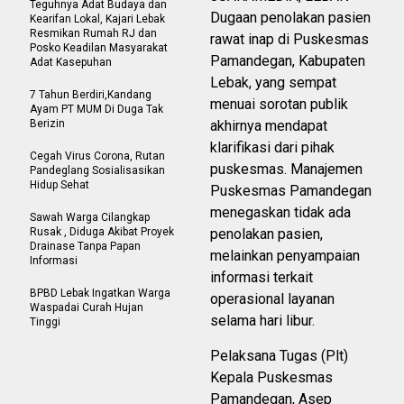
Teguhnya Adat Budaya dan
Dugaan penolakan pasien
Kearifan Lokal, Kajari Lebak
Resmikan Rumah RJ dan
rawat inap di Puskesmas
Posko Keadilan Masyarakat
Pamandegan, Kabupaten
Adat Kasepuhan
Lebak, yang sempat
7 Tahun Berdiri,Kandang
menuai sorotan publik
Ayam PT MUM Di Duga Tak
Berizin
akhirnya mendapat
klarifikasi dari pihak
Cegah Virus Corona, Rutan
puskesmas. Manajemen
Pandeglang Sosialisasikan
Hidup Sehat
Puskesmas Pamandegan
menegaskan tidak ada
Sawah Warga Cilangkap
Rusak , Diduga Akibat Proyek
penolakan pasien,
Drainase Tanpa Papan
melainkan penyampaian
Informasi
informasi terkait
BPBD Lebak Ingatkan Warga
operasional layanan
Waspadai Curah Hujan
selama hari libur.
Tinggi
Pelaksana Tugas (Plt)
Kepala Puskesmas
Pamandegan, Asep