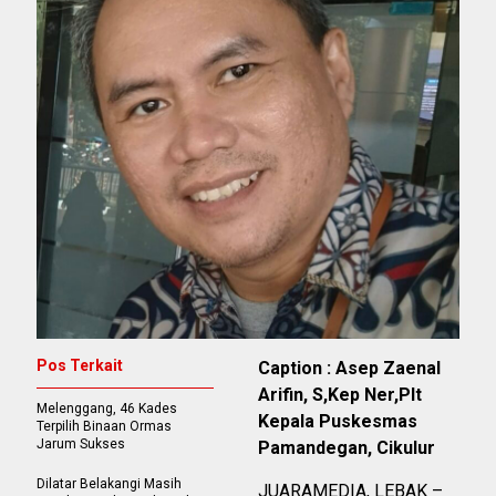
Pos Terkait
Caption : Asep Zaenal
Arifin, S,Kep Ner,Plt
Melenggang, 46 Kades
Kepala Puskesmas
Terpilih Binaan Ormas
Jarum Sukses
Pamandegan, Cikulur
Dilatar Belakangi Masih
JUARAMEDIA, LEBAK –