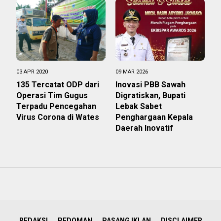
03 APR 2020
09 MAR 2026
135 Tercatat ODP dari
Inovasi PBB Sawah
Operasi Tim Gugus
Digratiskan, Bupati
Terpadu Pencegahan
Lebak Sabet
Virus Corona di Wates
Penghargaan Kepala
Daerah Inovatif
REDAKSI
PEDOMAN
PASANG IKLAN
DISCLAIMER