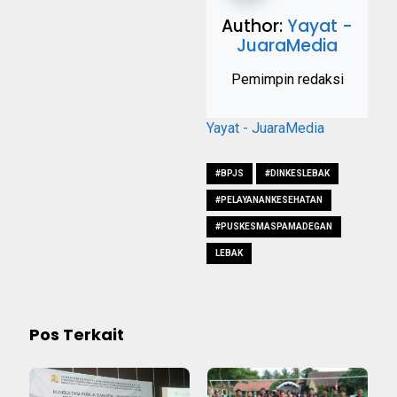
Author:
Yayat -
JuaraMedia
Pemimpin redaksi
Yayat - JuaraMedia
#BPJS
#DINKESLEBAK
#PELAYANANKESEHATAN
#PUSKESMASPAMADEGAN
LEBAK
Pos Terkait