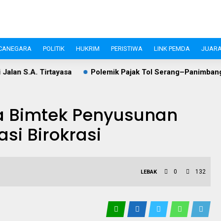
CANEGARA
POLITIK
HUKRIM
PERISTIWA
LINK PEMDA
JUARA
a
Polemik Pajak Tol Serang–Panimbang, WIKA dan Pemkab 
a Bimtek Penyusunan
i Birokrasi
0
132
LEBAK