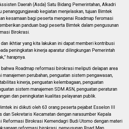
Assisten Daerah (Asda) Satu Bidang Pemerintahan, Alkadri
ku penanggungjawab kegiatan menjelaskan, tujuan Bimtek
kan kesamaan bagi peserta mengenai Roadmap feromasi
memberikan panduan bagi peserta Bimtek dalam pengusunan
asi Birokrasi.
an ikhtiar yang kita lakukan ini dapat memberi kontribusi
ada peningkatan kinerja aparatur dilingkungan Pemerintah
k,” harapnya.
, bahwa Roadmap reformasi birokrasi meliputi delapan area
ni manajemen perubahan, penguatan sistem pengawasan,
abilitas kinerja, penguatan kelembagaan, penguatan
enguatan sistem manajemen SDM ASN, penguatan peraturan
gan dan peningkatan kualitas pelayanan publik.
mtek ini diikuti oleh 63 orang peserta pejabat Esselon III
as dan Sekretaris Kecamatan dengan narasumber Kepala
asi Reformasi Birokrasi Kemendagri Budi Utomo dengan materi
aksanaan reformasi birokrasi, penyusunan Road Map