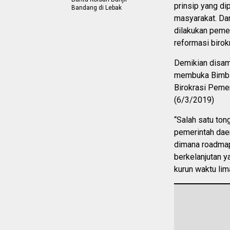
prinsip yang d
Bandang di Lebak
masyarakat. Dan
dilakukan peme
reformasi birokr
Demikian disamp
membuka Bimbi
Birokrasi Pemer
(6/3/2019)
“Salah satu ton
pemerintah dae
dimana roadmap 
berkelanjutan 
kurun waktu lim