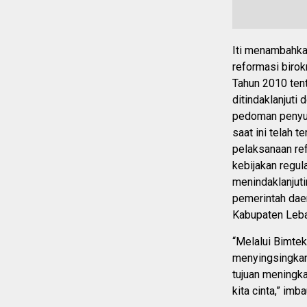
Iti menambahka
reformasi biro
Tahun 2010 ten
ditindaklanjut
pedoman penyus
saat ini telah 
pelaksanaan ref
kebijakan regul
menindaklanjuti
pemerintah dae
Kabupaten Leb
“Melalui Bimtek
menyingsingkan 
tujuan meningk
kita cinta,” imb