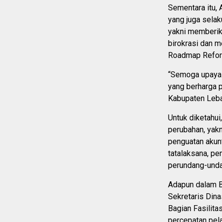
Sementara itu, 
yang juga sela
yakni memberi
birokrasi dan 
Roadmap Reform
“Semoga upaya d
yang berharga p
Kabupaten Leba
Untuk diketahui
perubahan, yak
penguatan akunt
tatalaksana, p
perundang-undan
Adapun dalam Bi
Sekretaris Din
Bagian Fasilit
percepatan pel