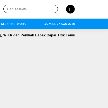
 MEDIA NETWORK
JUMAT, 07 AGU 2026
Lebak Capai Titik Temu
DLH Lebak Dorong Perluasan Seko