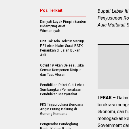
Pos Terkait
Bupati Lebak I
Penyusunan Roa
Dimyati Layak Pimpin Banten
Aula Multatuli 
Didamping Arief
Wirmansyah
Unit Tak Ada Debitur Merugi,
FIF Lebak Klaim Surat BSTK
Penarikan di Jalan Bukan
Asli
Covid 19 Akan Selesai, Jika
Semua Komponen Disiplin
dan Taat Aturan
Pendidikan Paket C di Lebak
Sumbangkan Pemerataan
Pendidikan Masyarakat
LEBAK
– Dalam
birokrasi menga
PKS Tinjau Lokasi Bencana
Angin Puting Beliung di
ekonomi, dan hu
Gunung Kencana
menegaskan kem
Pengusaha Pandeglang
Government dan
Bantu Korban Banjir