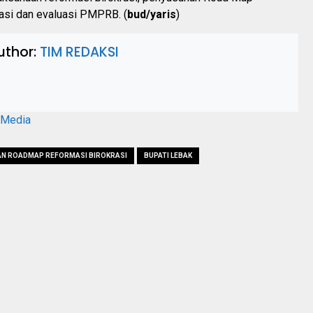
kasi dan evaluasi PMPRB. (
bud/yaris
)
uthor:
TIM REDAKSI
aMedia
AN ROADMAP REFORMASI BIROKRASI
BUPATI LEBAK