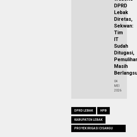
DPRD
Lebak
Diretas,
Sekwan:
Tim
IT
Sudah
Ditugasi,
Pemuliha
Masih
Berlangs
04
MEI
2026
DPRD LEBAK
HPB
KABUPATEN LEBAK
PROYEK IRIGASI CISANGU
BAWAH