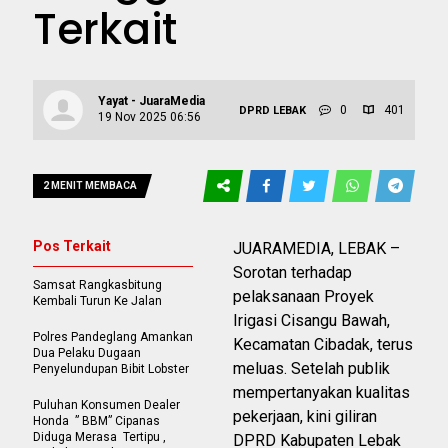
Terkait
Yayat - JuaraMedia
0
401
DPRD LEBAK
19 Nov 2025 06:56
2 MENIT MEMBACA
Pos Terkait
JUARAMEDIA, LEBAK –
Sorotan terhadap
Samsat Rangkasbitung
pelaksanaan Proyek
Kembali Turun Ke Jalan
Irigasi Cisangu Bawah,
Polres Pandeglang Amankan
Kecamatan Cibadak, terus
Dua Pelaku Dugaan
meluas. Setelah publik
Penyelundupan Bibit Lobster
mempertanyakan kualitas
Puluhan Konsumen Dealer
pekerjaan, kini giliran
Honda ” BBM” Cipanas
Diduga Merasa Tertipu ,
DPRD Kabupaten Lebak