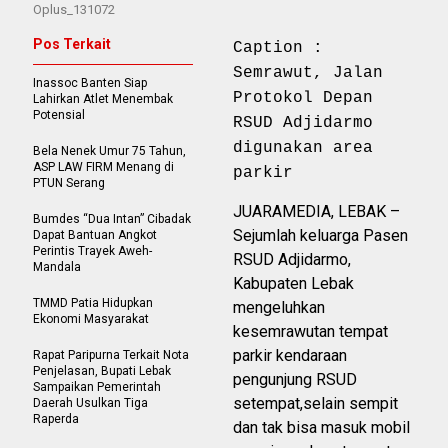
Oplus_131072
Pos Terkait
Caption :
Semrawut, Jalan
Inassoc Banten Siap
Protokol Depan
Lahirkan Atlet Menembak
Potensial
RSUD Adjidarmo
digunakan area
Bela Nenek Umur 75 Tahun,
ASP LAW FIRM Menang di
parkir
PTUN Serang
JUARAMEDIA, LEBAK –
Bumdes “Dua Intan” Cibadak
Sejumlah keluarga Pasen
Dapat Bantuan Angkot
Perintis Trayek Aweh-
RSUD Adjidarmo,
Mandala
Kabupaten Lebak
TMMD Patia Hidupkan
mengeluhkan
Ekonomi Masyarakat
kesemrawutan tempat
parkir kendaraan
Rapat Paripurna Terkait Nota
Penjelasan, Bupati Lebak
pengunjung RSUD
Sampaikan Pemerintah
setempat,selain sempit
Daerah Usulkan Tiga
Raperda
dan tak bisa masuk mobil