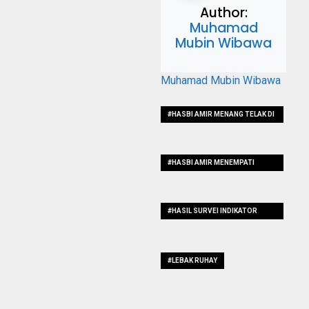
Author:
Muhamad
Mubin Wibawa
Muhamad Mubin Wibawa
#HASBI AMIR MENANG TELAK DI
SURVEI INDIKATOR POLITIK
INDONESIA
#HASBI AMIR MENEMPATI
POSISI TERATAS HASIL SURVEI
INDIKATOR POLITIK INDONESIA
#HASIL SURVEI INDIKATOR
POLITIK INDONESIA DI PILKADA
LEBAK 2024
#LEBAK RUHAY