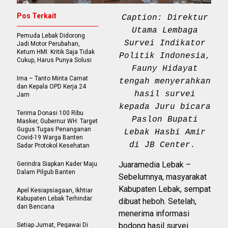
Pos Terkait
Caption: Direktur
Utama Lembaga
Pemuda Lebak Didorong
Survei Indikator
Jadi Motor Perubahan,
Ketum HMI: Kritik Saja Tidak
Politik Indonesia,
Cukup, Harus Punya Solusi
Fauny Hidayat
Irna – Tanto Minta Camat
tengah menyerahkan
dan Kepala OPD Kerja 24
hasil survei
Jam
kepada Juru bicara
Terima Donasi 100 Ribu
Paslon Bupati
Masker, Gubernur WH: Target
Gugus Tugas Penanganan
Lebak Hasbi Amir
Covid-19 Warga Banten
di JB Center.
Sadar Protokol Kesehatan
Juaramedia Lebak –
Gerindra Siapkan Kader Maju
Dalam Pilgub Banten
Sebelumnya, masyarakat
Kabupaten Lebak, sempat
Apel Kesiapsiagaan, Ikhtiar
Kabupaten Lebak Terhindar
dibuat heboh. Setelah,
dari Bencana
menerima informasi
bodong hasil survei
Setiap Jumat, Pegawai Di