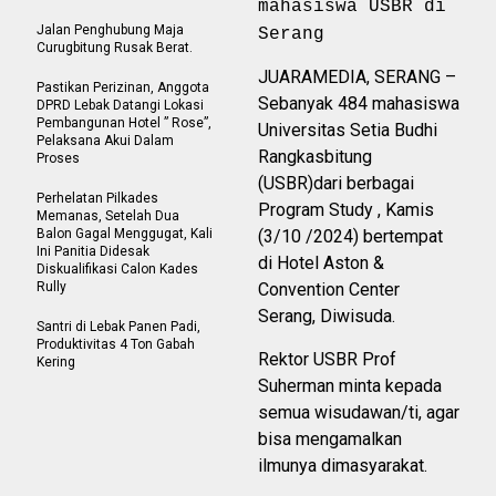
mahasiswa USBR di
Jalan Penghubung Maja
Serang
Curugbitung Rusak Berat.
JUARAMEDIA, SERANG –
Pastikan Perizinan, Anggota
Sebanyak 484 mahasiswa
DPRD Lebak Datangi Lokasi
Pembangunan Hotel ” Rose”,
Universitas Setia Budhi
Pelaksana Akui Dalam
Rangkasbitung
Proses
(USBR)dari berbagai
Perhelatan Pilkades
Program Study , Kamis
Memanas, Setelah Dua
Balon Gagal Menggugat, Kali
(3/10 /2024) bertempat
Ini Panitia Didesak
di Hotel Aston &
Diskualifikasi Calon Kades
Rully
Convention Center
Serang, Diwisuda.
Santri di Lebak Panen Padi,
Produktivitas 4 Ton Gabah
Rektor USBR Prof
Kering
Suherman minta kepada
semua wisudawan/ti, agar
bisa mengamalkan
ilmunya dimasyarakat.