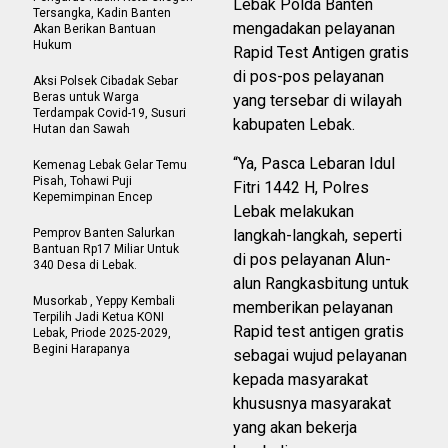
Lebak Polda Banten
Tersangka, Kadin Banten
mengadakan pelayanan
Akan Berikan Bantuan
Hukum
Rapid Test Antigen gratis
di pos-pos pelayanan
Aksi Polsek Cibadak Sebar
Beras untuk Warga
yang tersebar di wilayah
Terdampak Covid-19, Susuri
kabupaten Lebak.
Hutan dan Sawah
“Ya, Pasca Lebaran Idul
Kemenag Lebak Gelar Temu
Pisah, Tohawi Puji
Fitri 1442 H, Polres
Kepemimpinan Encep
Lebak melakukan
Pemprov Banten Salurkan
langkah-langkah, seperti
Bantuan Rp17 Miliar Untuk
di pos pelayanan Alun-
340 Desa di Lebak.
alun Rangkasbitung untuk
Musorkab , Yeppy Kembali
memberikan pelayanan
Terpilih Jadi Ketua KONI
Rapid test antigen gratis
Lebak, Priode 2025-2029,
Begini Harapanya
sebagai wujud pelayanan
kepada masyarakat
khususnya masyarakat
yang akan bekerja