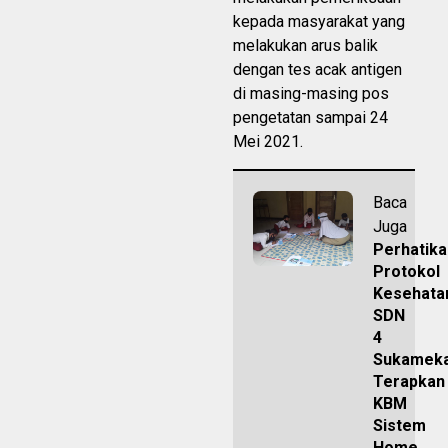
kepada masyarakat yang
melakukan arus balik
dengan tes acak antigen
di masing-masing pos
pengetatan sampai 24
Mei 2021.
Baca
Juga
Perhatika
Protokol
Kesehata
SDN
4
Sukameka
Terapkan
KBM
Sistem
Home