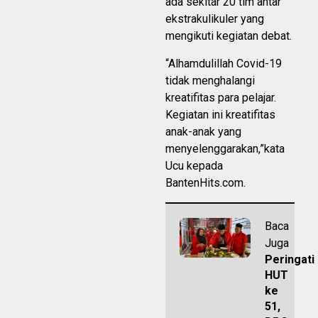
ada sekitar 20 tim antar
ekstrakulikuler yang
mengikuti kegiatan debat.
“Alhamdulillah Covid-19
tidak menghalangi
kreatifitas para pelajar.
Kegiatan ini kreatifitas
anak-anak yang
menyelenggarakan,”kata
Ucu kepada
BantenHits.com.
Baca
Juga
Peringati
HUT
ke
51,