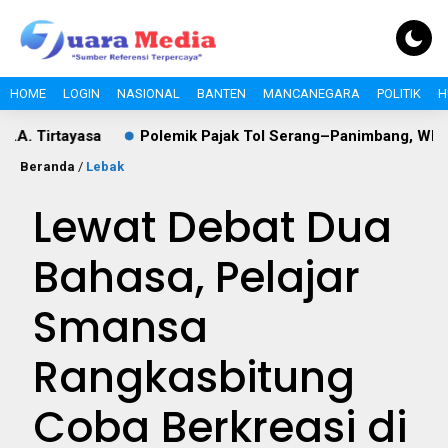
HOME
LOGIN
NASIONAL
BANTEN
MANCANEGARA
POLITIK
H
tayasa
Polemik Pajak Tol Serang–Panimbang, WIKA dan Pe
Beranda
/
Lebak
Lewat Debat Dua
Bahasa, Pelajar
Smansa
Rangkasbitung
Coba Berkreasi di