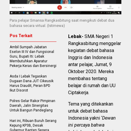
Para pelajar Smansa Rangkasbitung saat mengikuti debat dua
bahasa secara virtual. (Istimewa)
Pos Terkait
Lebak-
SMA Negeri 1
Rangkasbitung menggelar
Ambil Sumpah Jabatan
kegiatan debat bahasa
Eselon III IV dan Fungsional
Guru, Bupati Iti: Lebak
Inggris dan Indonesia
Membutuhkan Aparatur
antar pelajar, Jumat, 9
Pekerja Keras dan Bersinergi
Oktober 2020. Mereka
Asda I Lebak Tegaskan
membahas tentang
Dugaan Dana JUT Cikeusik
belajar di rumah dan UU
Harus Diaudit, Peran BPD
Ikut Disorot
Ciptakerja.
Polres Gelar Rakor Pimpinan
Tema yang ditekankan
Daerah, Jalin Sinergitas
Untuk Bangun Pandeglang
untuk debat bahasa
Indonesia yakni ‘
Dewan
Hari ini, Ribuan Buruh Serang
ini percaya bahwa
Kepung KP3B, Desak
Gubernur Banten Segera