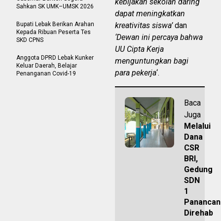
kebijakan sekolah daring
Sahkan SK UMK–UMSK 2026
dapat meningkatkan
Bupati Lebak Berikan Arahan
kreativitas siswa’
dan
Kepada Ribuan Peserta Tes
‘Dewan ini percaya bahwa
SKD CPNS
UU Cipta Kerja
Anggota DPRD Lebak Kunker
menguntungkan bagi
Keluar Daerah, Belajar
para pekerja
‘.
Penanganan Covid-19
Baca
Juga
Melalui
Dana
CSR
BRI,
Gedung
SDN
1
Panancan
Direhab