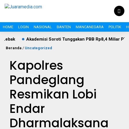
HOME
LOGIN
NASIONAL
BANTEN
MANCANEGARA
POLITIK
H
kademisi Soroti Tunggakan PBB Rp8,4 Miliar PT Wika Serpan: In
Beranda
/
Uncategorized
Kapolres
Pandeglang
Resmikan Lobi
Endar
Dharmalaksana