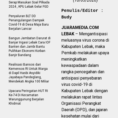
(10/03/2020)
Serap Masukan Soal Pilkada
2024 , KPU Lebak Gelar FGD
Penulis/Editor :
Penyaluran BLT DD
Budy
Penangulangan Dampak
Covid-19 di Desa Maja Baru
JUARAMEDIA.COM
Berjalan Lancar
LEBAK
– Mengantisipasi
Bangun Jembatan Darurat di
meluasnya virus corona di
Banjar Irigasi Lebak Cara IOF
Kabupaten Lebak, maka
Banten dan Jambi Bantu
Pulihkan Ekonomi Korban
Pemkab melakukan upaya
Banjir Bandang
meningkatkan
Realisasi Bansos dari
kewaspadaan dalam
Kemensos RI Untuk Warga
rangka pencegahan dan
di Dapil Hasbi Asyidiki
Jayabaya Pandeglang,
antisipasi penyebaran
Mendekati Angka 100 Miliar
virus covid-19 di
Kabupaten Lebak dengan
Upacara Peringatan HUT RI
Ke-74 Di Kecamatan
melakukan rapat lintas
Warunggunung Berjalan
Organisasi Perangkat
Khidmat
Daerah (OPD), dan jajaran
kesehatan mulai dari