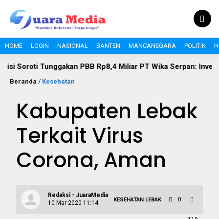
HOME
LOGIN
NASIONAL
BANTEN
MANCANEGARA
POLITIK
H
i Tunggakan PBB Rp8,4 Miliar PT Wika Serpan: Investor Besar T
Beranda
/
Kesehatan
Kabupaten Lebak
Terkait Virus
Corona, Aman
Redaksi - JuaraMedia
0
KESEHATAN
LEBAK
10 Mar 2020 11:14