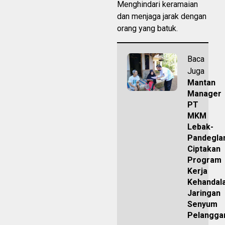
Menghindari keramaian
dan menjaga jarak dengan
orang yang batuk.
Baca
Juga
Mantan
Manager
PT
MKM
Lebak-
Pandegla
Ciptakan
Program
Kerja
Kehandal
Jaringan
Senyum
Pelangga