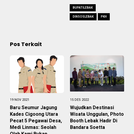
BUPATILEBAK
DINSOSLEBAK
PKH
Pos Terkait
19 NOV 2021
15 DES 2022
Baru Seumur Jagung
Wujudkan Destinasi
Kades Cigoong Utara
Wisata Unggulan, Photo
Pecat 5 Pegawai Desa,
Booth Lebak Hadir Di
Medi Linmas: Seolah
Bandara Soetta
Olah Kami Bukan