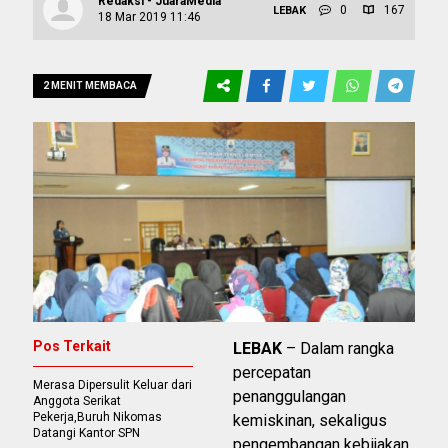
Redaksi - JuaraMedia
0
167
LEBAK
18 Mar 2019 11:46
2 MENIT MEMBACA
Pos Terkait
LEBAK
– Dalam rangka
percepatan
Merasa Dipersulit Keluar dari
penanggulangan
Anggota Serikat
Pekerja,Buruh Nikomas
kemiskinan, sekaligus
Datangi Kantor SPN
pengembangan kebijakan