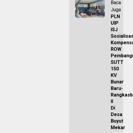
Baca
Juga
PLN
UIP
ISJ
Sosialisas
Kompensa
ROW
Pembang
SUTT
150
KV
Bunar
Baru-
Rangkasb
II
Di
Desa
Buyut
Mekar