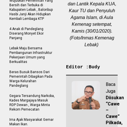
Wujudkan Pemerintah Yang
dan Lantik Kepala KUA,
Bersih dan Terbuka di
Kabupaten Lebak , Balonbup
Kaur TU dan Penyuluh
Hasbi Janji Akan Hidupkan
Agama Islam, di Aula
Kembali Lembaga KTP
Kemenag setempat,
4 Anak di Pandeglang
Kamis (30/01/2020).
Diserang Monyet Ekor
(Foto/Inmas Kemenag
Panjang
Lebak)
Lebak Maju Bersama
Pembangunan Infrastruktur
Pekerjaan Umum yang
Berkualitas
Editor :Budy
Beras Busuk Bansos Dari
Pemerintah Dibagikan Pada
Warga Kelurahan
Baca
Pandeglang
Juga
Gegara Tersandung Narkoba,
Diisukan
Kades Margajaya Masuk
“Cawe
RDP Dewan , Warga Minta
Rekom Pemecatan
–
Cawe”
Irna Ajak Masyarakat Gemar
Pilkada,
Makan Ikan.