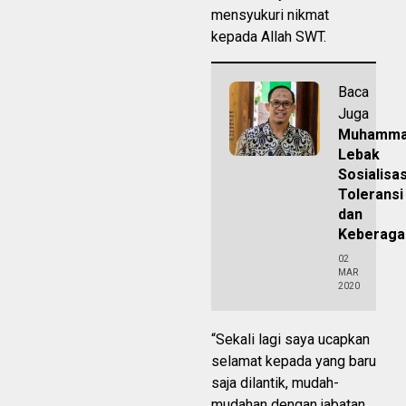
mensyukuri nikmat
kepada Allah SWT.
Baca
Juga
Muhamma
Lebak
Sosialisa
Toleransi
dan
Keberag
02
MAR
2020
“Sekali lagi saya ucapkan
selamat kepada yang baru
saja dilantik, mudah-
mudahan dengan jabatan