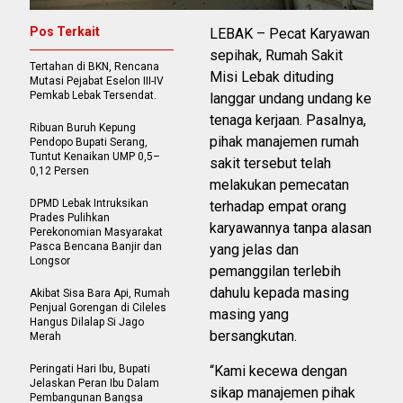
Pos Terkait
LEBAK – Pecat Karyawan
sepihak, Rumah Sakit
Tertahan di BKN, Rencana
Misi Lebak dituding
Mutasi Pejabat Eselon III-IV
Pemkab Lebak Tersendat.
langgar undang undang ke
tenaga kerjaan. Pasalnya,
Ribuan Buruh Kepung
pihak manajemen rumah
Pendopo Bupati Serang,
Tuntut Kenaikan UMP 0,5–
sakit tersebut telah
0,12 Persen
melakukan pemecatan
DPMD Lebak Intruksikan
terhadap empat orang
Prades Pulihkan
karyawannya tanpa alasan
Perekonomian Masyarakat
Pasca Bencana Banjir dan
yang jelas dan
Longsor
pemanggilan terlebih
dahulu kepada masing
Akibat Sisa Bara Api, Rumah
Penjual Gorengan di Cileles
masing yang
Hangus Dilalap Si Jago
bersangkutan.
Merah
Peringati Hari Ibu, Bupati
“Kami kecewa dengan
Jelaskan Peran Ibu Dalam
sikap manajemen pihak
Pembangunan Bangsa