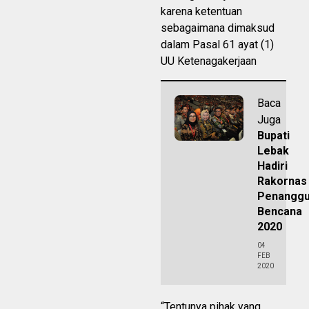
karena ketentuan
sebagaimana dimaksud
dalam Pasal 61 ayat (1)
UU Ketenagakerjaan
Baca
Juga
Bupati
Lebak
Hadiri
Rakornas
Penanggu
Bencana
2020
04
FEB
2020
“Tentunya pihak yang