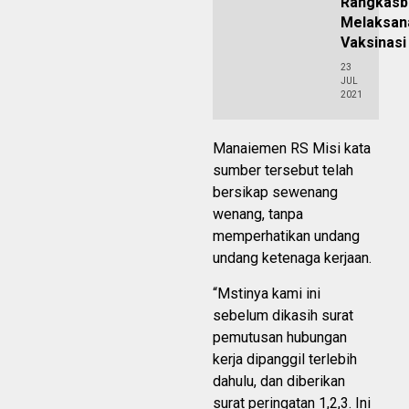
Rangkasb
Melaksan
Vaksinas
23
JUL
2021
Manaiemen RS Misi kata
sumber tersebut telah
bersikap sewenang
wenang, tanpa
memperhatikan undang
undang ketenaga kerjaan.
“Mstinya kami ini
sebelum dikasih surat
pemutusan hubungan
kerja dipanggil terlebih
dahulu, dan diberikan
surat peringatan 1,2,3. Ini