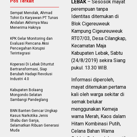
Pos Terkait
LEBAK
– Sesosok mayat
perempuan tanpa
Sempat Menolak, Ahmad
Identitas ditemukan di
Tohiri Ex Karyawan PT Tunas
Andalan Akhirnya Mau
Blok Cigereuweuk
Menerima Haknya
Kampung Cigeureuweuk
RT07/03, Desa Cilangkap,
KPK Gelar Monitoring dan
Evaluasi Rencana Aksi
Kecamatan Maja
Pencegahan Korupsi
Kabupaten Lebak, Sabtu
Terintegrasi
(24/8/2019) sekira Siang
Koperasi Di Lebak Dituntut
pukul. 13.30 WIB.
Bertransformasi, Siap
Berubah Hadapi Revolusi
Industri 4.0
Informasi diperoleh,
mayat ditemukan pertama
Kabupaten Bolaang
kali oleh warga sekitar di
Mongondo Selatan
Sambangi Pandeglang
semak belukar
menggunakan Kemeja
BNN Banten Gencar Ungkap
Kasus Narkotika Jenis
warna Merah, Kaos dalam
Shabu dan Ganja,
Hitam Kombinasi Putih,
Selamatkan Ribuan Generasi
Muda
Celana Bahan Warna