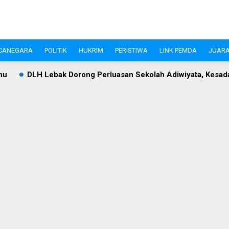
CANEGARA
POLITIK
HUKRIM
PERISTIWA
LINK PEMDA
JUARA
Lebak Dorong Perluasan Sekolah Adiwiyata, Kesadaran Lingku