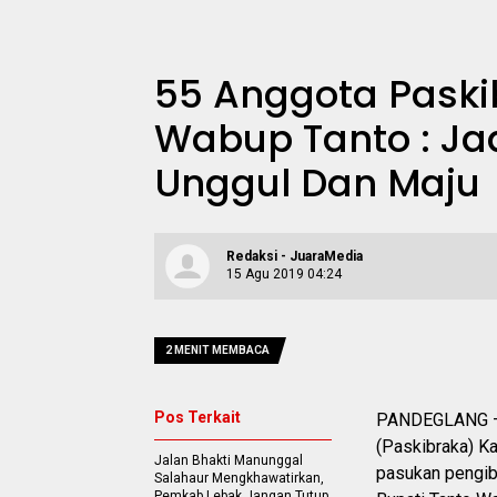
55 Anggota Paski
Wabup Tanto : Ja
Unggul Dan Maju
Redaksi - JuaraMedia
15 Agu 2019 04:24
2 MENIT MEMBACA
Pos Terkait
PANDEGLANG – 
(Paskibraka) K
Jalan Bhakti Manunggal
pasukan pengib
Salahaur Mengkhawatirkan,
Pemkab Lebak Jangan Tutup