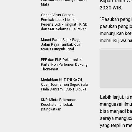
Bupati Tanto W
Mata
20.30 WIB.
Cegah Virus Corona,
“Pasukan pengi
Pemkab Lebak Liburkan
Peserta Didiik Tingkat TK, SD
pasukan pengib
dan SMP Selama Dua Pekan
menunjukan kete
Macet Parah Sejak Pagi,
memiliki jiwa n
Jalan Raya Tambak Kibin
Nyaris Lumpuh Total
PPP dan PKB Deklarasi, 4
Partai Non Parlemen Dukung
Thoni-Imat
Meriahkan HUT TNI Ke-74,
Open Tournamen Sepak Bola
Piala Danramil Cup 1 Dibuka
Lebih lanjut, i
KNPI Minta Pelayanan
menguasai ilmu 
Kesehatan di Lebak
Ditingkatkan
bisa menjadi b
seraya menguca
yang terpilih m