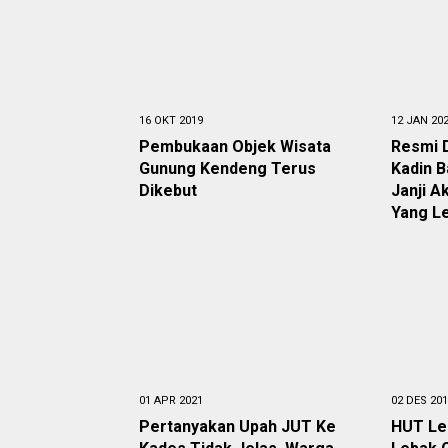
16 OKT 2019
12 JAN 20
Pembukaan Objek Wisata
Resmi D
Gunung Kendeng Terus
Kadin B
Dikebut
Janji A
Yang L
01 APR 2021
02 DES 20
Pertanyakan Upah JUT Ke
HUT Le