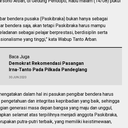
arsono Arban, di Gedung Pendopo, Rabu malam (14/08) pukul
bar bendera pusaka (Paskibraka) bukan hanya sebagai
ar bendera saja, akan tetapi Paskibraka harus mampu
ladanan sebagai pelajar berprestasi, berdisiplin serta
asionalisme yang tinggi,” kata Wabup Tanto Arban.
Baca Juga
Demokrat Rekomendasi Pasangan
Irna-Tanto Pada Pilkada Pandeglang
30 JUN 2020
a mengatakan dalam hal ini pasukan pengibar bendera harus
pengetahuan dan integritas kepribadian yang baik, sehingga
agian generasi masa depan bangsa yang maju dan unggul,
pkan selamat atas terpilihnya menjadi anggota Paskibraka,
erupakan putra-putri terbaik, yang memiliki keistimewaan,