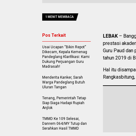
1 MENIT MEMBACA
Pos Terkait
LEBAK
– Bangga
prestasi akadem
Usai Ucapan “Bikin Repot”
Guru Paud dan p
Dikecam, Kepala Kemenag
Pandeglang Klarifikasi: Kami
tahun 2019 di B
Dukung Perjuangan Guru
Madrasah!
Hal itu disamp
Rangkasbitung,
Menderita Kanker, Sarah
Warga Pandeglang Butuh
Uluran Tangan
Tenang, Pemerintah Tetap
Siap Siaga Hadapi Rupiah
Anjlok
TMMD Ke 109 Selesai,
Danrem 064/MY Tutup dan
Serahkan Hasil TMMD