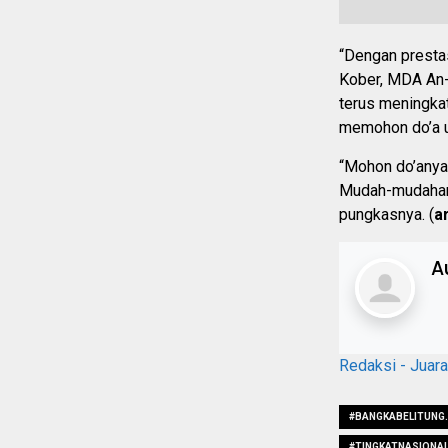
“Dengan prestas
Kober, MDA An-
terus meningka
memohon do’a u
“Mohon do’anya,
Mudah-mudahan
pungkasnya. (
a
A
Redaksi - Juar
#BANGKABELITUNG.
#TINGKATNASIONAL