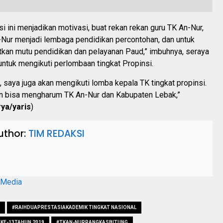
i ini menjadikan motivasi, buat rekan rekan guru TK An-Nur,
Nur menjadi lembaga pendidikan percontohan, dan untuk
tkan mutu pendidikan dan pelayanan Paud,” imbuhnya, seraya
ntuk mengikuti perlombaan tingkat Propinsi.
 saya juga akan mengikuti lomba kepala TK tingkat propinsi.
 bisa mengharum TK An-Nur dan Kabupaten Lebak,”
rya/yaris
)
uthor:
TIM REDAKSI
aMedia
#RAIHDUAPRESTASIAKADEMIK TINGKAT NASIONAL
KE-13TAHUN 2019
#TKAN-NURRANGKASBITUNG