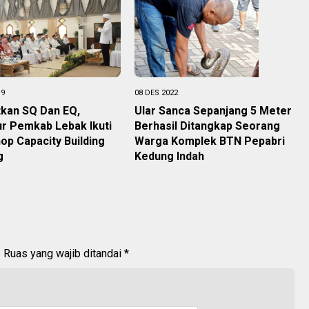
19
08 DES 2022
tkan SQ Dan EQ,
Ular Sanca Sepanjang 5 Meter
r Pemkab Lebak Ikuti
Berhasil Ditangkap Seorang
p Capacity Building
Warga Komplek BTN Pepabri
g
Kedung Indah
.
Ruas yang wajib ditandai
*