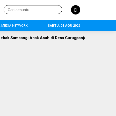
 MEDIA NETWORK
SABTU, 08 AGU 2026
ak Asuh di Desa Curugpanjang
Hak Publik vs Retribusi Par