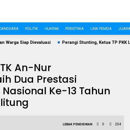
CANEGARA
POLITIK
HUKRIM
PERISTIWA
LINK PEMDA
JUARA
aluasi
Perangi Stunting, Ketua TP PKK Lebak Sambangi An
 TK An-Nur
ih Dua Prestasi
 Nasional Ke-13 Tahun
litung
0
204
LEBAK
PENDIDIKAN