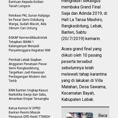
menghadiri sekaligus
Bantuan Kepada Korban
Tanah Longsor
membuka Grand Final
Saija dan Adinda 2019, di
Relokasi PKL Sunan Kalijaga
Hall La Tansa Mashiro,
ke Pasar Semi Didukung
Warga, Sudah Macet, Ada
Rangkasbitung, Lebak,
Oknum Cari Untung
Banten, Sabtu
BSKAP Kemendikbudristek
(20/7/2019) kemarin.
Tetapkan SMAN 1
Kalanganyar Menjadi
Acara grand final yang
Penyelenggara Kegiatan IKM
diikuti oleh 10 pasang
Pemkab Lebak Siapkan
peserta tersebut
Anggaran Penataan Pasar
sebelumnya telah
Semi Rangkasbitung,
Targetkan Jadi Kawasan
melewati tahap karantina
Perdagangan Modern dan
yang di lakukan di Villa
Tertib
Matahari, Desa Sawarna,
BNN Banten Ungkap Kasus
Kecamatan Bayah,
Narkotika Ganja dan Sabu,
Amankan Empat Tersangka
Kabupaten Lebak.
Ketua Komisi IV DPRD
Banten Resmi Masuk
Baca
Pengurus DPD Kesti TTKKDH