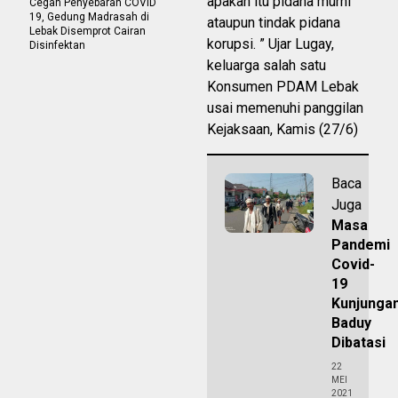
apakah itu pidana murni
Cegah Penyebaran COVID
19, Gedung Madrasah di
ataupun tindak pidana
Lebak Disemprot Cairan
korupsi. ” Ujar Lugay,
Disinfektan
keluarga salah satu
Konsumen PDAM Lebak
usai memenuhi panggilan
Kejaksaan, Kamis (27/6)
Baca
Juga
Masa
Pandemi
Covid-
19
Kunjunga
Baduy
Dibatasi
22
MEI
2021