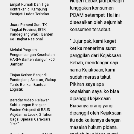
Negeri Lebak jadi penagih
Empat Rumah Dan Tiga
tunggakan konsumen
Kontrakan di Kampung
Pasirjati Ludes Terbakar
PDAM setempat. Hal ini
disesalkan oleh sejumlah
Juara Porseni Guru TK
konsumen tersebut.
Tingkat Provinsi, IGTKI
Pandeglang Wakili Banten
Ke Tingkat Nasional
” Jujur pak, kami kaget
ketika menerima surat
Melalui Program
Pengembangan Kesehatan,
panggilan dari Kejaksaan.
HARFA Banten Bangun 700
Sebab, mendengar saja
Jamban
nama Kejaksaan, kami
Tinjau Korban Banjir di
sudah merasa takut.
Pandeglang Selatan, Wabup
Pikiran saya apa
Tanto Berikan Bantuan
Logistik
kesalahan saya, ko bisa
dipanggil kejaksaan.
Beredar Video! Relawan
Sabilulungan Bongkar
Biasanya orang yang
Pasien Ortopedi di RSUD
dipanggil oleh Kejaksaan
Adjidarmo Lebak, 2 Tahun
Gagal Operasi Gara-Gara
itu ada kaitannya dengan
“Pen”
masalah hukum pidana,