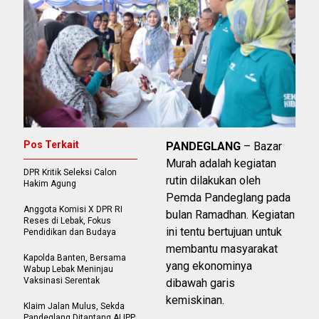
Pos Terkait
PANDEGLANG
– Bazar
Murah adalah kegiatan
DPR Kritik Seleksi Calon
rutin dilakukan oleh
Hakim Agung
Pemda Pandeglang pada
Anggota Komisi X DPR RI
bulan Ramadhan. Kegiatan
Reses di Lebak, Fokus
ini tentu bertujuan untuk
Pendidikan dan Budaya
membantu masyarakat
Kapolda Banten, Bersama
yang ekonominya
Wabup Lebak Meninjau
Vaksinasi Serentak
dibawah garis
kemiskinan.
Klaim Jalan Mulus, Sekda
Pandeglang Ditantang ALIPP