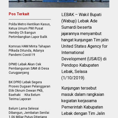
Pos Terkait
LEBAK – Wakil Bupati
(Wabup) Lebak Ade
Polda Metro Hentikan Kasus,
Sumardi beserta
Ketua Umum PWI Pusat
Hendry Ch Bangun
jajarannya menyambut
Pertimbangkan Lapor Balik
hangat kunjungan Tim jalin
United States Agency for
Komnas HAM Minta Tahapan
Pilkada Ditunda, Adanya
International
Pandemi Covid-19
Development (USAID) di
DPMD Lebak Akan Cek
Pendopo Kabupaten
Pembangunan SAM di Desa
Lebak, Selasa
Curugpanjang
(1/10/2019).
BK DPRD Lebak Segera
Proses Dugaan Pelanggaran
Kunjungan tersebut
Etik Oknum Dewan PKB,
masuk dalam rangkaian
Baehaki : Kita Belum
Terima Laporan
kegiatan kerjasama
Pemerintah Kabupaten
Belum Lama Selesai
Dibangun, Jembatan Senilai
Lebak dengan Tim Jalin
1,06 Miliar Putus Diterjang