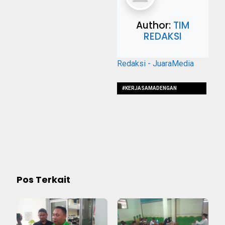
Author:
TIM
REDAKSI
Redaksi - JuaraMedia
#KERJASAMADENGAN
#TIMJALINUSAID #INOVASI
#PROGRAMJAMILAH
#AKANDITERAPKAN
#DI36KABUPATEN
Pos Terkait