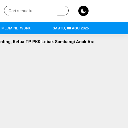
 MEDIA NETWORK
SABTU, 08 AGU 2026
bak Sambangi Anak Asuh di Desa Curugpanjang
Hak Publik