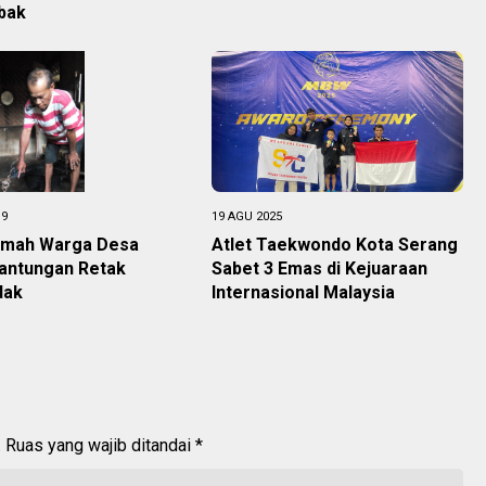
bak
19
19 AGU 2025
umah Warga Desa
Atlet Taekwondo Kota Serang
antungan Retak
Sabet 3 Emas di Kejuaraan
dak
Internasional Malaysia
.
Ruas yang wajib ditandai
*