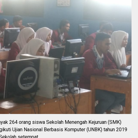
yak 264 orang siswa Sekolah Menengah Kejuruan (SMK)
ikuti Ujian Nasional Berbasis Komputer (UNBK) tahun 2019
 Sekolah setempat.