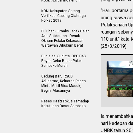
RSUD Adjidarmo Penuh
“Hari pertama 
KONI Kabupaten Serang
Verifikasi Cabang Olahraga
orang siswa se
Porkab 2019
Pelaksanaan Uji
Puluhan Jurnalis Lebak Gelar
ruangan sebany
Aksi Solidaritas , Desak
110 unit,” kata
Oknum Pelaku Kekerasan
Wartawan Dihukum Berat
(25/3/2019)
Diinisiasi Sudinta ,DPC PKS
Bayah Gelar Bazar Paket
Sembako Murah
Gedung Baru RSUD
Adjidarmo, Keluarga Pasen
Minta Mobil Bisa Masuk,
Begini Alasannya
Reses Hasbi Fokus Terhadap
Kebutuhan Dasar Sembako
Ia menambahkan,
hari kedepan d
UNBK tahun 2019