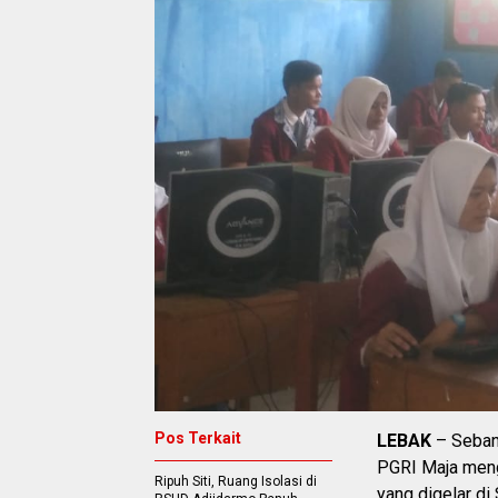
Pos Terkait
LEBAK
– Seban
PGRI Maja meng
Ripuh Siti, Ruang Isolasi di
yang digelar di