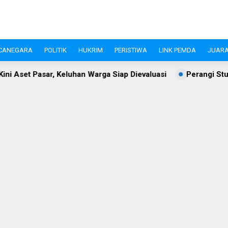
CANEGARA
POLITIK
HUKRIM
PERISTIWA
LINK PEMDA
JUARA
 Warga Siap Dievaluasi
Perangi Stunting, Ketua TP PKK Le