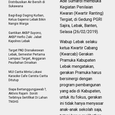
Ade Sumardi membuka
Distribusikan Air Bersih di
Sukawana
Kegiatan Penilaian
Kwaran (Kwartir Ranting)
Bagi-Bagi Daging Kurban,
Tergiat, di Gedung PGRI
Ketua Gapensi Lebak Bikin
Nangis Warga
Sajira, Lebak, Banten,
Selasa (26/02/2019).
Gantikan AKBP Suyono,
AKBP Herfio Zaki Jabat
Kapolres Lebak
Wabup Lebak selaku
ketua Kwartir Cabang
Target PAD Disnakeswan
(Kwarcab) Gerakan
Lebak, Semester Pertama
Lampaui Target, Anggaran
Pramuka Kabupaten
Peurbahan Dinaikan
Lebak mengatakan,
MUI Carita Minta Lokasi
gerakan Pramuka harus
Karaoke Cafe Carista Carita
bersinergi dengan
Ditutup
program pembangunan
Siapa Bertanggungjawab ?,
yang ada di Kabupaten,
Aktivis Rajam Soroti
untuk itu fokus, gerakan
Terbitnya Sertifikat Di Lahan
TNGHS
ini tidak hanya menyasar
anak-anak sekolah saja,