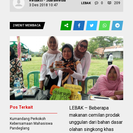
Redaksi - JuaraMedia
0
209
LEBAK
3 Des 2018 10:47
2 MENIT MEMBACA
Pos Terkait
LEBAK – Beberapa
makanan cemilan prodak
Kumandang Perkokoh
unggulan dari bahan dasar
Kebersamaan Mahasiswa
Pandeglang
olahan singkong khas