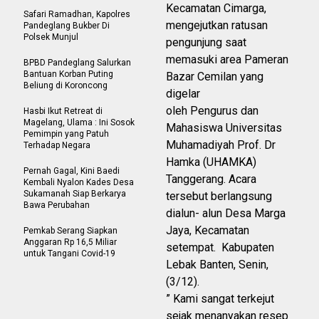
Kecamatan Cimarga,
Safari Ramadhan, Kapolres
mengejutkan ratusan
Pandeglang Bukber Di
Polsek Munjul
pengunjung saat
memasuki area Pameran
BPBD Pandeglang Salurkan
Bantuan Korban Puting
Bazar Cemilan yang
Beliung di Koroncong
digelar
oleh Pengurus dan
Hasbi Ikut Retreat di
Magelang, Ulama : Ini Sosok
Mahasiswa Universitas
Pemimpin yang Patuh
Muhamadiyah Prof. Dr
Terhadap Negara
Hamka (UHAMKA)
Pernah Gagal, Kini Baedi
Tanggerang. Acara
Kembali Nyalon Kades Desa
Sukamanah Siap Berkarya
tersebut berlangsung
Bawa Perubahan
dialun- alun Desa Marga
Jaya, Kecamatan
Pemkab Serang Siapkan
Anggaran Rp 16,5 Miliar
setempat. Kabupaten
untuk Tangani Covid-19
Lebak Banten, Senin,
(3/12).
” Kami sangat terkejut
sejak menanyakan resep