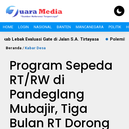
HOME
LOGIN
NASIONAL
BANTEN
MANCANEGARA
POLITIK
H
k Evaluasi Gate di Jalan S.A. Tirtayasa
Polemik Pajak Tol
Beranda
/
Kabar Desa
Program Sepeda
RT/RW di
Pandeglang
Mubajir, Tiga
Bulan RT Dorong