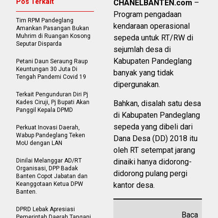
Pos Terkait
CHANELBANTEN.com
–
Program pengadaan
Tim RPM Pandeglang
kendaraan operasional
Amankan Pasangan Bukan
Muhrim di Ruangan Kosong
sepeda untuk RT/RW di
Seputar Disparda
sejumlah desa di
Kabupaten Pandeglang
Petani Daun Seraung Raup
Keuntungan 30 Juta Di
banyak yang tidak
Tengah Pandemi Covid 19
dipergunakan.
Terkait Pengunduran Diri Pj
Kades Ciruji, Pj Bupati Akan
Bahkan, disalah satu desa
Panggil Kepala DPMD
di Kabupaten Pandeglang
sepeda yang dibeli dari
Perkuat Inovasi Daerah,
Wabup Pandeglang Teken
Dana Desa (DD) 2018 itu
MoU dengan LAN
oleh RT setempat jarang
Dinilai Melanggar AD/RT
dinaiki hanya didorong-
Organisasi, DPP Badak
didorong pulang pergi
Banten Copot Jabatan dan
Keanggotaan Ketua DPW
kantor desa.
Banten.
DPRD Lebak Apresiasi
Baca
Pemerintah Daerah Tangani