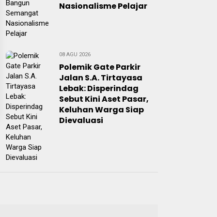
Nasionalisme Pelajar
08 AGU 2026
Polemik Gate Parkir
Jalan S.A. Tirtayasa
Lebak: Disperindag
Sebut Kini Aset Pasar,
Keluhan Warga Siap
Dievaluasi
07 AGU 2026
Perangi Stunting,
Ketua TP PKK Lebak
Sambangi Anak Asuh di