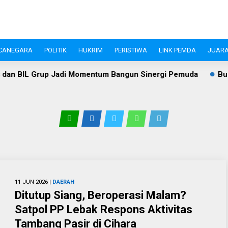
CANEGARA
POLITIK
HUKRIM
PERISTIWA
LINK PEMDA
JUARA
di Momentum Bangun Sinergi Pemuda
Bukan Sekadar Gerak 
11 JUN 2026 |
DAERAH
Ditutup Siang, Beroperasi Malam?
Satpol PP Lebak Respons Aktivitas
Tambang Pasir di Cihara