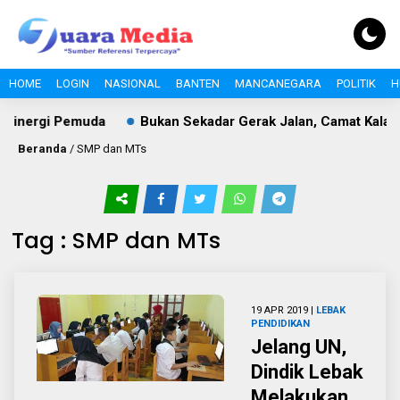
HOME
LOGIN
NASIONAL
BANTEN
MANCANEGARA
POLITIK
H
Sinergi Pemuda
Bukan Sekadar Gerak Jalan, Camat Kalang
Beranda
/
SMP dan MTs
Tag : SMP dan MTs
19 APR 2019 |
LEBAK
PENDIDIKAN
Jelang UN,
Dindik Lebak
Melakukan