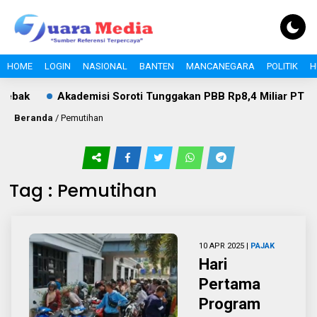
HOME
LOGIN
NASIONAL
BANTEN
MANCANEGARA
POLITIK
H
ebak
Akademisi Soroti Tunggakan PBB Rp8,4 Miliar PT Wika
Beranda
/
Pemutihan
Tag : Pemutihan
10 APR 2025 |
PAJAK
Hari
Pertama
Program