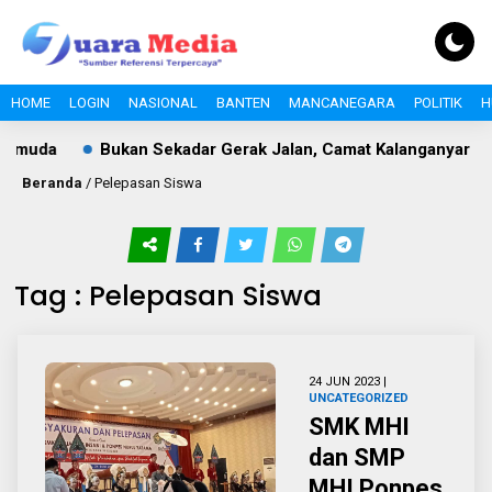
HOME
LOGIN
NASIONAL
BANTEN
MANCANEGARA
POLITIK
H
emuda
Bukan Sekadar Gerak Jalan, Camat Kalanganyar Ban
Beranda
/
Pelepasan Siswa
Tag : Pelepasan Siswa
24 JUN 2023 |
UNCATEGORIZED
SMK MHI
dan SMP
MHI Ponpes