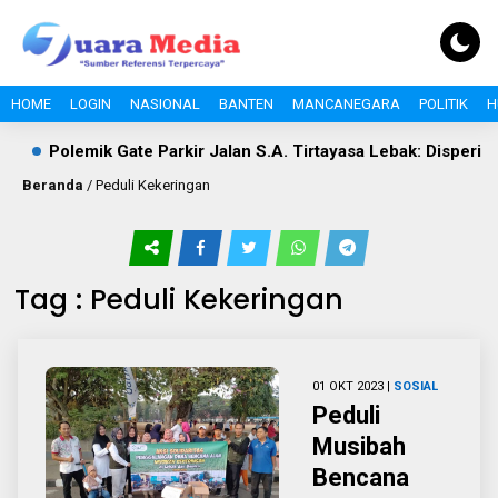
HOME
LOGIN
NASIONAL
BANTEN
MANCANEGARA
POLITIK
H
Polemik Gate Parkir Jalan S.A. Tirtayasa Lebak: Disperind
Beranda
/
Peduli Kekeringan
Tag : Peduli Kekeringan
01 OKT 2023 |
SOSIAL
Peduli
Musibah
Bencana