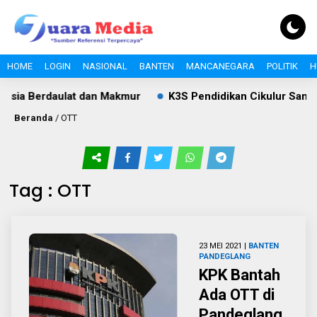
HOME
LOGIN
NASIONAL
BANTEN
MANCANEGARA
POLITIK
H
esia Berdaulat dan Makmur
K3S Pendidikan Cikulur Samp
Beranda
/
OTT
Tag : OTT
23 MEI 2021 |
BANTEN
PANDEGLANG
KPK Bantah
Ada OTT di
Pandeglang,