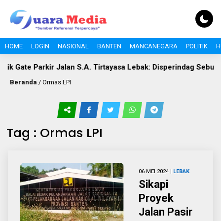
HOME
LOGIN
NASIONAL
BANTEN
MANCANEGARA
POLITIK
H
ik Gate Parkir Jalan S.A. Tirtayasa Lebak: Disperindag Sebut Ki
Beranda
/
Ormas LPI
Tag : Ormas LPI
06 MEI 2024 |
LEBAK
Sikapi
Proyek
Jalan Pasir