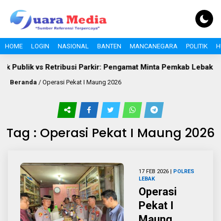
HOME
LOGIN
NASIONAL
BANTEN
MANCANEGARA
POLITIK
H
k Publik vs Retribusi Parkir: Pengamat Minta Pemkab Lebak Eval
Beranda
/
Operasi Pekat I Maung 2026
Tag : Operasi Pekat I Maung 2026
17 FEB 2026 |
POLRES
LEBAK
Operasi
Pekat I
Maung