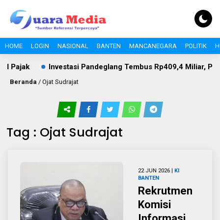
HOME
LOGIN
NASIONAL
BANTEN
MANCANEGARA
POLITIK
H
Pajak
Investasi Pandeglang Tembus Rp409,4 Miliar, Pertan
Beranda
/
Ojat Sudrajat
Tag : Ojat Sudrajat
22 JUN 2026 |
KI
BANTEN
Rekrutmen
Komisi
Informasi