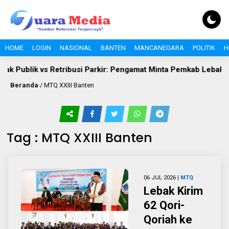
HOME
LOGIN
NASIONAL
BANTEN
MANCANEGARA
POLITIK
H
ak Publik vs Retribusi Parkir: Pengamat Minta Pemkab Lebak Eval
Beranda
/
MTQ XXIII Banten
Tag : MTQ XXIII Banten
06 JUL 2026 |
MTQ
Lebak Kirim
62 Qori-
Qoriah ke