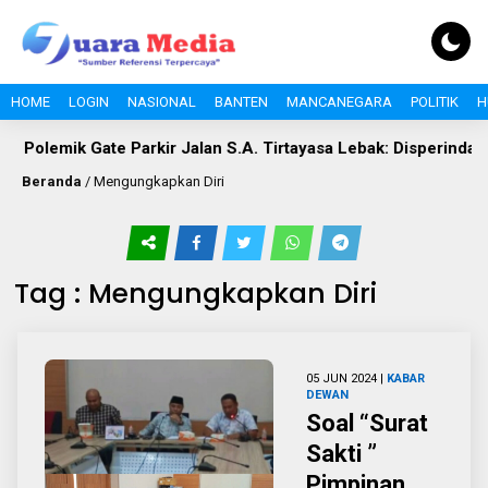
HOME
LOGIN
NASIONAL
BANTEN
MANCANEGARA
POLITIK
H
Polemik Gate Parkir Jalan S.A. Tirtayasa Lebak: Disperindag 
Beranda
/
Mengungkapkan Diri
Tag : Mengungkapkan Diri
05 JUN 2024 |
KABAR
DEWAN
Soal “Surat
Sakti ”
Pimpinan