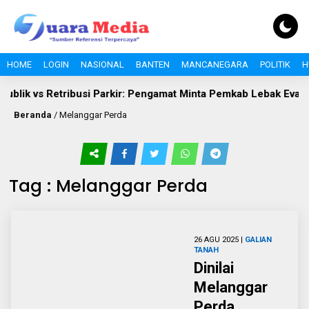
HOME
LOGIN
NASIONAL
BANTEN
MANCANEGARA
POLITIK
H
ublik vs Retribusi Parkir: Pengamat Minta Pemkab Lebak Evaluas
Beranda
/
Melanggar Perda
Tag : Melanggar Perda
26 AGU 2025 |
GALIAN
TANAH
Dinilai
Melanggar
Perda,