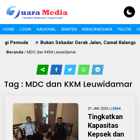
HOME
LOGIN
NASIONAL
BANTEN
MANCANEGARA
POLITIK
H
ergi Pemuda
Bukan Sekadar Gerak Jalan, Camat Kalanganya
Beranda
/
MDC dan KKM Leuwidamar
Tag : MDC dan KKM Leuwidamar
07 JAN 2020 |
LEBAK
Tingkatkan
Kapasitas
Kepsek dan