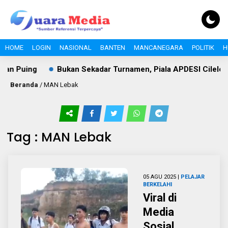
HOME
LOGIN
NASIONAL
BANTEN
MANCANEGARA
POLITIK
H
an Puing
Bukan Sekadar Turnamen, Piala APDESI Cileles
Beranda
/
MAN Lebak
Tag : MAN Lebak
05 AGU 2025 |
PELAJAR
BERKELAHI
Viral di
Media
Sosial,