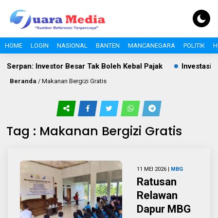
HOME
LOGIN
NASIONAL
BANTEN
MANCANEGARA
POLITIK
H
rpan: Investor Besar Tak Boleh Kebal Pajak
Investasi Pan
Beranda
/
Makanan Bergizi Gratis
Tag : Makanan Bergizi Gratis
11 MEI 2026 |
MBG
Ratusan
Relawan
Dapur MBG