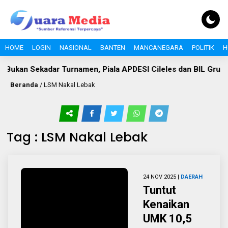
HOME
LOGIN
NASIONAL
BANTEN
MANCANEGARA
POLITIK
H
Bukan Sekadar Turnamen, Piala APDESI Cileles dan BIL Grup
Beranda
/
LSM Nakal Lebak
Tag : LSM Nakal Lebak
24 NOV 2025 |
DAERAH
Tuntut
Kenaikan
UMK 10,5