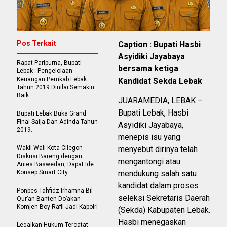
Pos Terkait
Caption : Bupati Hasbi
Asyidiki Jayabaya
Rapat Paripurna, Bupati
bersama ketiga
Lebak : Pengelolaan
Keuangan Pemkab Lebak
Kandidat Sekda Lebak
Tahun 2019 Dinilai Semakin
Baik
JUARAMEDIA, LEBAK –
Bupati Lebak, Hasbi
Bupati Lebak Buka Grand
Final Saija Dan Adinda Tahun
Asyidiki Jayabaya,
2019.
menepis isu yang
Wakil Wali Kota Cilegon
menyebut dirinya telah
Diskusi Bareng dengan
mengantongi atau
Anies Baswedan, Dapat Ide
Konsep Smart City
mendukung salah satu
kandidat dalam proses
Ponpes Tahfidz Irhamna Bil
seleksi Sekretaris Daerah
Qur’an Banten Do’akan
Komjen Boy Rafli Jadi Kapolri
(Sekda) Kabupaten Lebak.
Hasbi menegaskan
Legalkan Hukum Tercatat