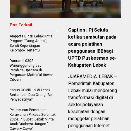
Pos Terkait
Caption : Pj Sekda
Anggota DPRD Lebak Kritisi
ketika sambutan pada
Program “Bang Andra”,
acara pelatihan
Soroti Kepentingan
Kelompok Tertentu
penggunaan IBBbagi
UPTD Puskesmas se-
Danramil 0302
Kabupaten Lebak
Warunggunung Jadi
Pembina Upacara di
Perguruan Mathla’ul Anwar
JUARAMEDIA, LEBAK –
Cibuah
Pemerintah Kabupaten
Lebak mulai mendorong
Kasus COVID-19 di Lebak
Bertambah Dua Orang, Apa
transformasi digital di
Penyebabnya?
sektor pelayanan
Peluncuran Pemetaan
kesehatan dengan
Kerawanan Pilkada Serentak
menggelar pelatihan
2024, Pj Bupati Lebak Minta
Anak Buahnya Jangan ”
penggunaan Internet
Cawe – Cawe”