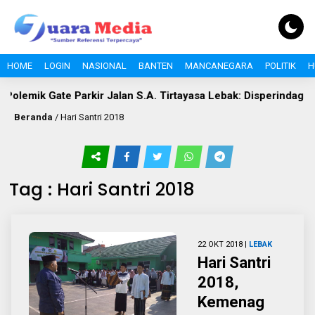
HOME
LOGIN
NASIONAL
BANTEN
MANCANEGARA
POLITIK
H
Polemik Gate Parkir Jalan S.A. Tirtayasa Lebak: Disperindag Se
Beranda
/
Hari Santri 2018
Tag : Hari Santri 2018
22 OKT 2018 |
LEBAK
Hari Santri
2018,
Kemenag