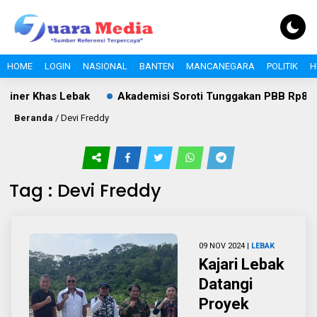
HOME
LOGIN
NASIONAL
BANTEN
MANCANEGARA
POLITIK
H
iner Khas Lebak
Akademisi Soroti Tunggakan PBB Rp8,4 Mil
Beranda
/
Devi Freddy
Tag : Devi Freddy
09 NOV 2024 |
LEBAK
Kajari Lebak
Datangi
Proyek