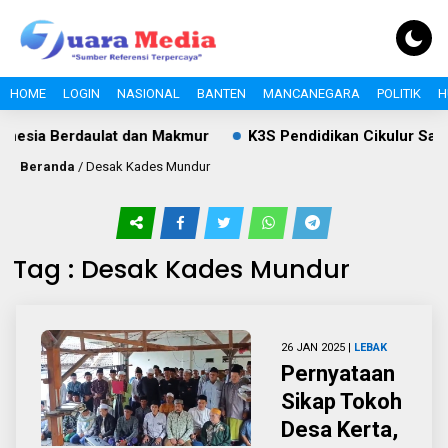
HOME
LOGIN
NASIONAL
BANTEN
MANCANEGARA
POLITIK
H
nesia Berdaulat dan Makmur
K3S Pendidikan Cikulur Sam
Beranda
/
Desak Kades Mundur
Tag : Desak Kades Mundur
26 JAN 2025 |
LEBAK
Pernyataan
Sikap Tokoh
Desa Kerta,