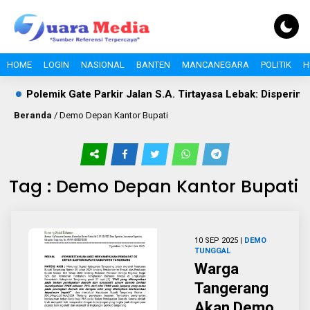
HOME
LOGIN
NASIONAL
BANTEN
MANCANEGARA
POLITIK
H
Polemik Gate Parkir Jalan S.A. Tirtayasa Lebak: Disperinda
Beranda
/
Demo Depan Kantor Bupati
Tag : Demo Depan Kantor Bupati
10 SEP 2025 |
DEMO
TUNGGAL
Warga
Tangerang
Akan Demo