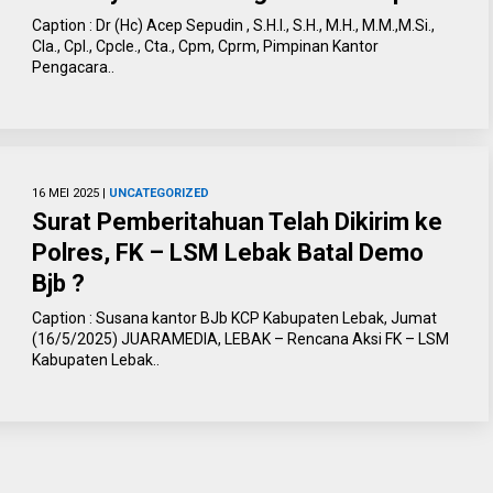
Caption : Dr (Hc) Acep Sepudin , S.H.I., S.H., M.H., M.M.,M.Si.,
Cla., Cpl., Cpcle., Cta., Cpm, Cprm, Pimpinan Kantor
Pengacara..
16 MEI 2025 |
UNCATEGORIZED
Surat Pemberitahuan Telah Dikirim ke
Polres, FK – LSM Lebak Batal Demo
Bjb ?
Caption : Susana kantor BJb KCP Kabupaten Lebak, Jumat
(16/5/2025) JUARAMEDIA, LEBAK – Rencana Aksi FK – LSM
Kabupaten Lebak..