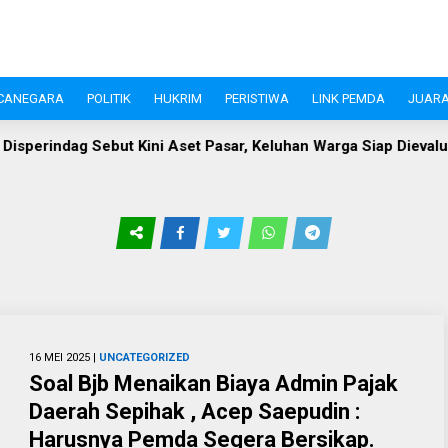
CANEGARA
POLITIK
HUKRIM
PERISTIWA
LINK PEMDA
JUARA
Sebut Kini Aset Pasar, Keluhan Warga Siap Dievaluasi
Pera
16 MEI 2025 |
UNCATEGORIZED
Soal Bjb Menaikan Biaya Admin Pajak
Daerah Sepihak , Acep Saepudin :
Harusnya Pemda Segera Bersikap.