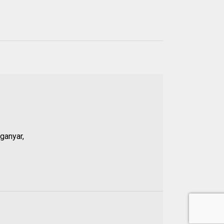
Populer
21 JUL 2026
01.
Anggota DPRD Banten
Soroti Dugaan
ganyar,
Kejanggalan Kasus
Pengeroyokan Baehaki,
Propam Diminta Periksa
Polsek Malingping
20 JUL 2026
02.
Nama Dikaitkan dengan
Dugaan Penculikan Aktivis,
Ketua DPRD Lebak