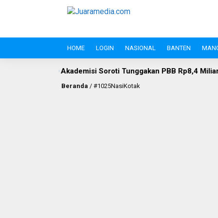
HOME
LOGIN
NASIONAL
BANTEN
MAN
as Lebak
Akademisi Soroti Tunggakan PBB Rp8,4 Miliar PT 
Beranda
/
#1025NasiKotak