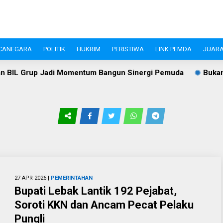
CANEGARA
POLITIK
HUKRIM
PERISTIWA
LINK PEMDA
JUARA
 Momentum Bangun Sinergi Pemuda
Bukan Sekadar Gerak Ja
27 APR 2026 |
PEMERINTAHAN
Bupati Lebak Lantik 192 Pejabat,
Soroti KKN dan Ancam Pecat Pelaku
Pungli